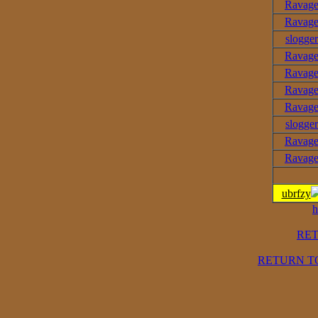
Ravag
Ravag
slogger
Ravag
Ravag
Ravag
Ravag
slogger
Ravag
Ravag
ubrfzy
h
RE
RETURN T