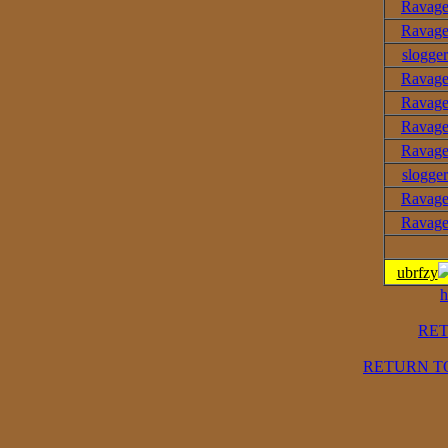
Ravag
Ravag
slogger
Ravag
Ravag
Ravag
Ravag
slogger
Ravag
Ravag
ubrfzy
h
RE
RETURN T